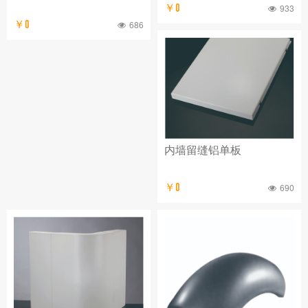
￥0
933
￥0
686
内墙留缝铝单板
￥0
690